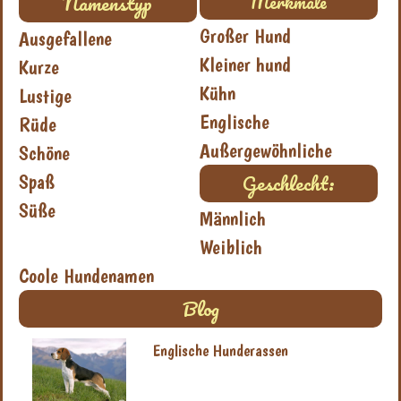
Namenstyp
Merkmale
Großer Hund
Ausgefallene
Kleiner hund
Kurze
Kühn
Lustige
Englische
Rüde
Außergewöhnliche
Schöne
Geschlecht:
Spaß
Süße
Männlich
Weiblich
Coole Hundenamen
Blog
Englische Hunderassen