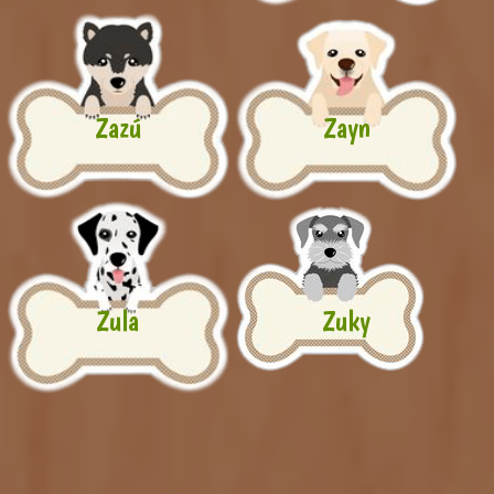
Zazú
Zayn
Zula
Zuky