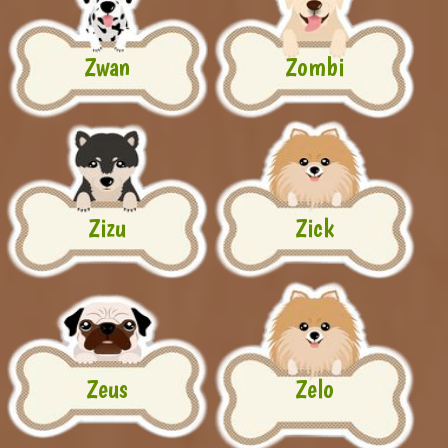
Zwan
Zombi
Zizu
Zick
Zeus
Zelo