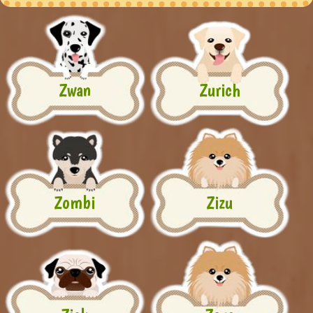
Zwan
Zurich
Zombi
Zizu