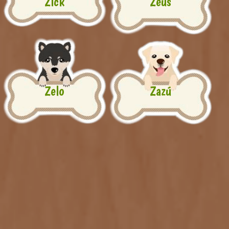
Zick
Zeus
Zelo
Zazú