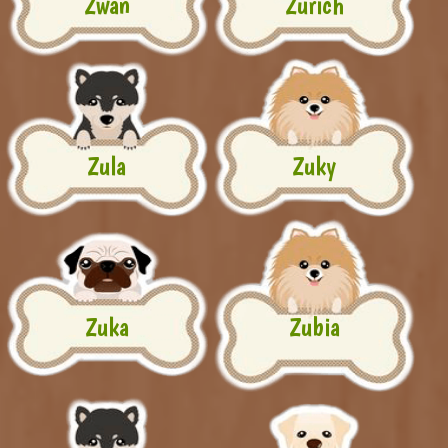
Zwan
Zurich
Zula
Zuky
Zuka
Zubia