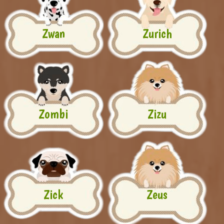
Zwan
Zurich
Zombi
Zizu
Zick
Zeus