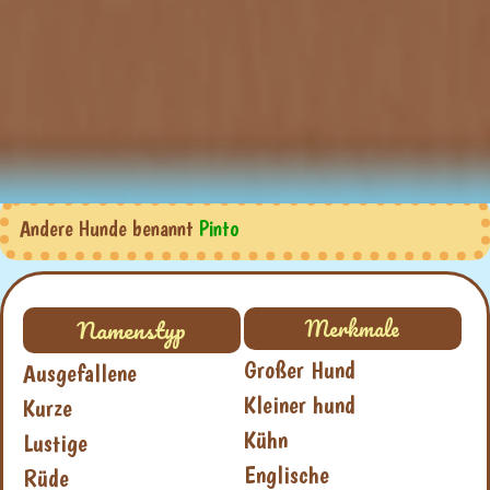
Andere Hunde benannt
Pinto
Namenstyp
Merkmale
Großer Hund
Ausgefallene
Kleiner hund
Kurze
Kühn
Lustige
Englische
Rüde