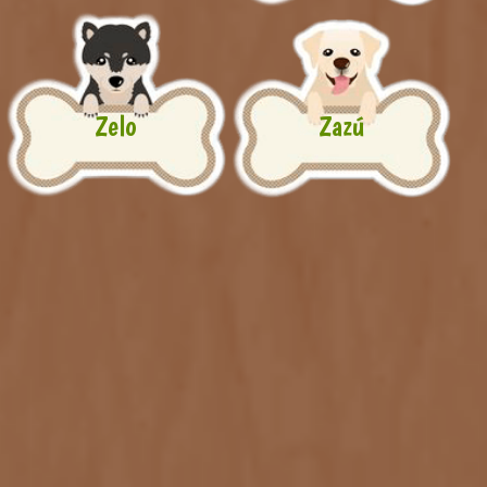
Zelo
Zazú